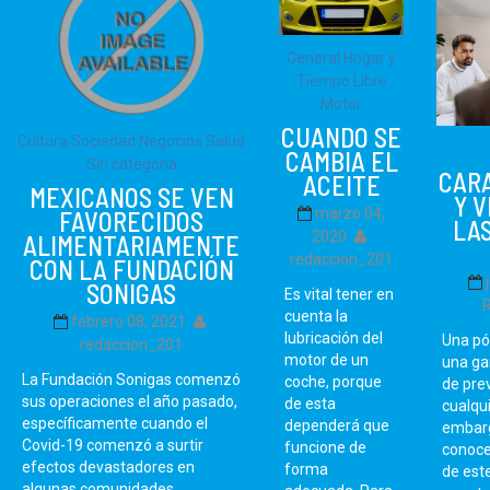
General
Hogar y
Tiempo Libre
Motor
CUANDO SE
Cultura Sociedad
Negocios
Salud
CAMBIA EL
Sin categoría
CAR
ACEITE
MEXICANOS SE VEN
Y 
marzo 04,
FAVORECIDOS
LAS
2020
ALIMENTARIAMENTE
redaccion_201
CON LA FUNDACIÓN
SONIGAS
Es vital tener en
cuenta la
febrero 08, 2021
lubricación del
Una pó
redaccion_201
motor de un
una ga
La Fundación Sonigas comenzó
coche, porque
de pre
sus operaciones el año pasado,
de esta
cualqui
específicamente cuando el
dependerá que
embarg
Covid-19 comenzó a surtir
funcione de
conoce
efectos devastadores en
forma
de este
algunas comunidades