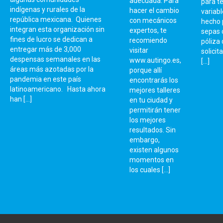
adecuada. Para
para te
indígenas y rurales de la
hacer el cambio
variabl
república mexicana. Quienes
con mecánicos
hecho 
integran esta organización sin
expertos, te
sepas 
fines de lucro se dedican a
recomiendo
póliza
entregar más de 3,000
visitar
solicit
despensas semanales en las
www.autingo.es,
[…]
áreas más azotadas por la
porque allí
pandemia en este país
encontrarás los
latinoamericano. Hasta ahora
mejores talleres
han […]
en tu ciudad y
permitirán tener
los mejores
resultados. Sin
embargo,
existen algunos
momentos en
los cuales […]