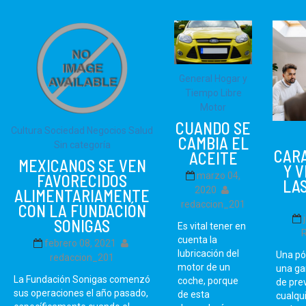
General
Hogar y
Tiempo Libre
Motor
CUANDO SE
Cultura Sociedad
Negocios
Salud
CAMBIA EL
Sin categoría
CAR
ACEITE
MEXICANOS SE VEN
Y 
marzo 04,
FAVORECIDOS
LAS
2020
ALIMENTARIAMENTE
redaccion_201
CON LA FUNDACIÓN
SONIGAS
Es vital tener en
cuenta la
febrero 08, 2021
lubricación del
Una pó
redaccion_201
motor de un
una ga
La Fundación Sonigas comenzó
coche, porque
de pre
sus operaciones el año pasado,
de esta
cualqui