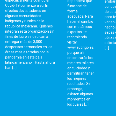
específicamente cuando el
dependerá que
embarg
Covid-19 comenzó a surtir
funcione de
conoce
efectos devastadores en
forma
de este
algunas comunidades
adecuada. Para
para te
indígenas y rurales de la
hacer el cambio
variabl
república mexicana. Quienes
con mecánicos
hecho 
integran esta organización sin
expertos, te
sepas 
fines de lucro se dedican a
recomiendo
póliza
entregar más de 3,000
visitar
solicit
despensas semanales en las
www.autingo.es,
[…]
áreas más azotadas por la
porque allí
pandemia en este país
encontrarás los
latinoamericano. Hasta ahora
mejores talleres
han […]
en tu ciudad y
permitirán tener
los mejores
resultados. Sin
embargo,
existen algunos
momentos en
los cuales […]