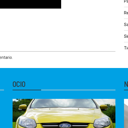
Pa
Re
S
Si
Ti
ntario.
OCIO
N