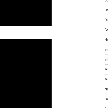
Cu
D
Di
Ge
Ho
In
In
M
M
N
Oc