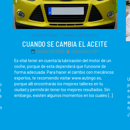
General
Hogar y Tiempo Libre
Motor
CUANDO SE CAMBIA EL ACEITE
marzo 04, 2020
redaccion_201
Es vital tener en cuenta la lubricación del motor de un
coche, porque de esta dependerá que funcione de
forma adecuada. Para hacer el cambio con mecánicos
expertos, te recomiendo visitar www.autingo.es,
U
porque allí encontrarás los mejores talleres en tu
o
p
ciudad y permitirán tener los mejores resultados. Sin
ó
e
embargo, existen algunos momentos en los cuales […]
s
c
a
an
f
¿