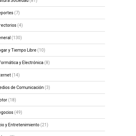
ltura Sociedad
(81)
eportes
(7)
rectorios
(4)
neral
(130)
gar y Tiempo Libre
(10)
formática y Electrónica
(8)
ternet
(14)
edios de Comunicación
(3)
otor
(18)
egocios
(49)
io y Entretenimiento
(21)