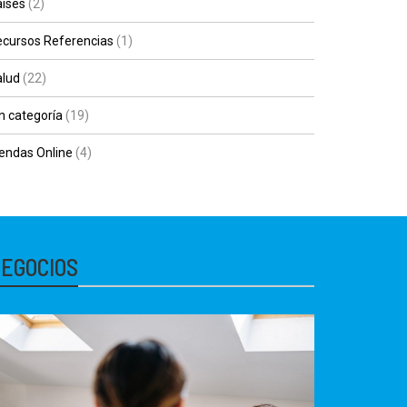
íses
(2)
cursos Referencias
(1)
alud
(22)
n categoría
(19)
endas Online
(4)
EGOCIOS