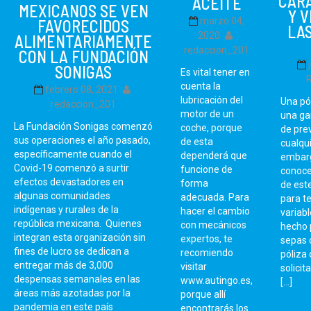
CAR
ACEITE
MEXICANOS SE VEN
Y 
marzo 04,
FAVORECIDOS
LAS
2020
ALIMENTARIAMENTE
redaccion_201
CON LA FUNDACIÓN
SONIGAS
Es vital tener en
cuenta la
febrero 08, 2021
lubricación del
Una pó
redaccion_201
motor de un
una ga
La Fundación Sonigas comenzó
coche, porque
de pre
sus operaciones el año pasado,
de esta
cualqui
específicamente cuando el
dependerá que
embarg
Covid-19 comenzó a surtir
funcione de
conoce
efectos devastadores en
forma
de este
algunas comunidades
adecuada. Para
para te
indígenas y rurales de la
hacer el cambio
variabl
república mexicana. Quienes
con mecánicos
hecho 
integran esta organización sin
expertos, te
sepas 
fines de lucro se dedican a
recomiendo
póliza
entregar más de 3,000
visitar
solicit
despensas semanales en las
www.autingo.es,
[…]
áreas más azotadas por la
porque allí
pandemia en este país
encontrarás los