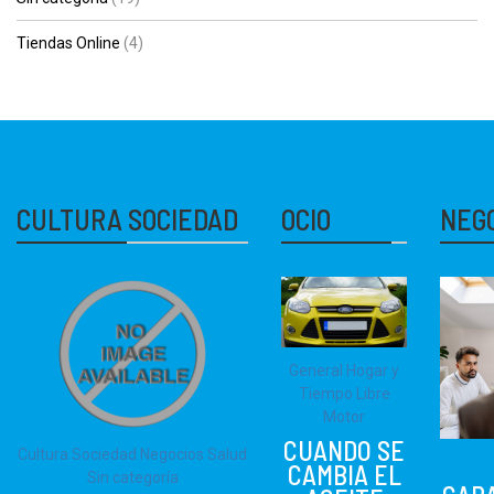
Tiendas Online
(4)
CULTURA SOCIEDAD
OCIO
NEG
General
Hogar y
Tiempo Libre
Motor
CUANDO SE
Cultura Sociedad
Negocios
Salud
CAMBIA EL
Sin categoría