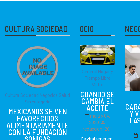
CULTURA SOCIEDAD
OCIO
NEG
General
Hogar y
Tiempo Libre
Motor
CUANDO SE
Cultura Sociedad
Negocios
Salud
CAMBIA EL
Sin categoría
CAR
ACEITE
MEXICANOS SE VEN
Y 
marzo 04,
FAVORECIDOS
LAS
2020
ALIMENTARIAMENTE
redaccion_201
CON LA FUNDACIÓN
SONIGAS
Es vital tener en