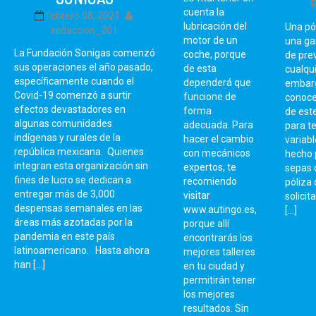
cuenta la
febrero 08, 2021
lubricación del
Una pó
redaccion_201
motor de un
una ga
La Fundación Sonigas comenzó
coche, porque
de pre
sus operaciones el año pasado,
de esta
cualqui
específicamente cuando el
dependerá que
embarg
Covid-19 comenzó a surtir
funcione de
conoce
efectos devastadores en
forma
de este
algunas comunidades
adecuada. Para
para te
indígenas y rurales de la
hacer el cambio
variabl
república mexicana. Quienes
con mecánicos
hecho 
integran esta organización sin
expertos, te
sepas 
fines de lucro se dedican a
recomiendo
póliza
entregar más de 3,000
visitar
solicit
despensas semanales en las
www.autingo.es,
[…]
áreas más azotadas por la
porque allí
pandemia en este país
encontrarás los
latinoamericano. Hasta ahora
mejores talleres
han […]
en tu ciudad y
permitirán tener
los mejores
resultados. Sin