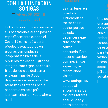
redaccion_201
CON LA FUNDACIÓN
SONIGAS
Es vital tener en
cuenta la
febrero 08, 2021
lubricación del
Una pó
redaccion_201
motor de un
una ga
La Fundación Sonigas comenzó
coche, porque
de pre
sus operaciones el año pasado,
de esta
cualqui
específicamente cuando el
dependerá que
embarg
Covid-19 comenzó a surtir
funcione de
conoce
efectos devastadores en
forma
de este
algunas comunidades
adecuada. Para
para te
indígenas y rurales de la
hacer el cambio
variabl
república mexicana. Quienes
con mecánicos
hecho 
integran esta organización sin
expertos, te
sepas 
fines de lucro se dedican a
recomiendo
póliza
entregar más de 3,000
visitar
solicit
despensas semanales en las
www.autingo.es,
[…]
áreas más azotadas por la
porque allí
pandemia en este país
encontrarás los
latinoamericano. Hasta ahora
mejores talleres
han […]
en tu ciudad y
permitirán tener