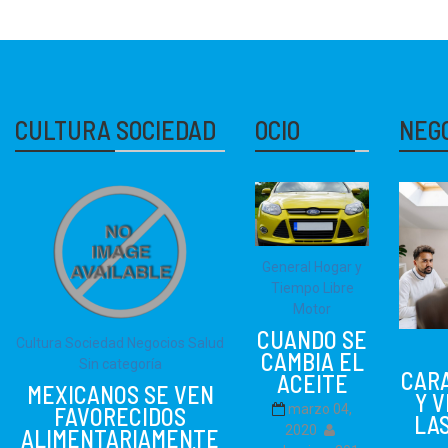
CULTURA SOCIEDAD
OCIO
NEG
General
Hogar y
Tiempo Libre
Motor
CUANDO SE
Cultura Sociedad
Negocios
Salud
CAMBIA EL
Sin categoría
CAR
ACEITE
MEXICANOS SE VEN
Y 
marzo 04,
FAVORECIDOS
LAS
2020
ALIMENTARIAMENTE