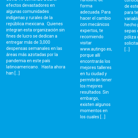
conoce
efectos devastadores en
forma
de este
algunas comunidades
adecuada. Para
para te
indígenas y rurales de la
hacer el cambio
variabl
república mexicana. Quienes
con mecánicos
hecho 
integran esta organización sin
expertos, te
sepas 
fines de lucro se dedican a
recomiendo
póliza
entregar más de 3,000
visitar
solicit
despensas semanales en las
www.autingo.es,
[…]
áreas más azotadas por la
porque allí
pandemia en este país
encontrarás los
latinoamericano. Hasta ahora
mejores talleres
han […]
en tu ciudad y
permitirán tener
los mejores
resultados. Sin
embargo,
existen algunos
momentos en
los cuales […]