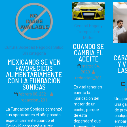
General
Hogar y
Tiempo Libre
Motor
CUANDO SE
Cultura Sociedad
Negocios
Salud
CAMBIA EL
Sin categoría
CAR
ACEITE
MEXICANOS SE VEN
Y 
marzo 04,
FAVORECIDOS
LAS
2020
ALIMENTARIAMENTE
redaccion_201
CON LA FUNDACIÓN
SONIGAS
Es vital tener en
cuenta la
febrero 08, 2021
lubricación del
Una pó
redaccion_201
motor de un
una ga
La Fundación Sonigas comenzó
coche, porque
de pre
sus operaciones el año pasado,
de esta
cualqui
específicamente cuando el
dependerá que
embarg
Covid-19 comenzó a surtir
funcione de