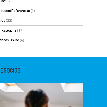
íses
(2)
cursos Referencias
(1)
alud
(22)
n categoría
(19)
endas Online
(4)
EGOCIOS