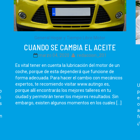
General
Hogar y Tiempo Libre
Motor
CUANDO SE CAMBIA EL ACEITE
marzo 04, 2020
redaccion_201
Es vital tener en cuenta la lubricación del motor de un
coche, porque de esta dependerá que funcione de
forma adecuada. Para hacer el cambio con mecánicos
expertos, te recomiendo visitar www.autingo.es,
U
porque allí encontrarás los mejores talleres en tu
o
p
ciudad y permitirán tener los mejores resultados. Sin
ó
e
embargo, existen algunos momentos en los cuales […]
s
c
a
an
f
¿