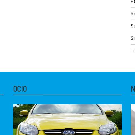
Pa
Re
S
Si
Ti
OCIO
N