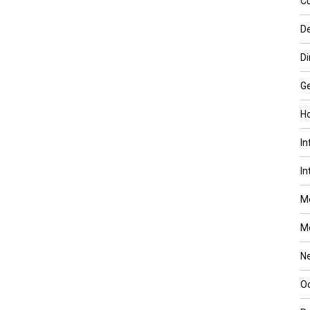
Cu
D
Di
Ge
Ho
In
In
M
M
N
Oc