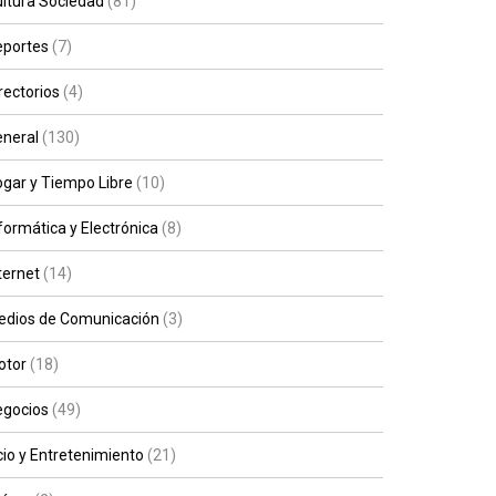
ltura Sociedad
(81)
eportes
(7)
rectorios
(4)
neral
(130)
gar y Tiempo Libre
(10)
formática y Electrónica
(8)
ternet
(14)
edios de Comunicación
(3)
otor
(18)
egocios
(49)
io y Entretenimiento
(21)