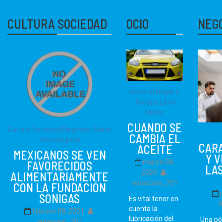
CULTURA SOCIEDAD
OCIO
NEG
General
Hogar y
Tiempo Libre
Motor
CUANDO SE
Cultura Sociedad
Negocios
Salud
CAMBIA EL
Sin categoría
CAR
ACEITE
MEXICANOS SE VEN
Y 
marzo 04,
FAVORECIDOS
LAS
2020
ALIMENTARIAMENTE
redaccion_201
CON LA FUNDACIÓN
SONIGAS
Es vital tener en
cuenta la
febrero 08, 2021
lubricación del
Una pó
redaccion_201