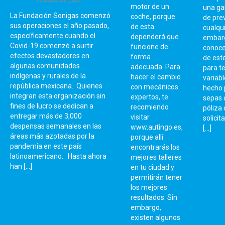
motor de un
una ga
La Fundación Sonigas comenzó
coche, porque
de pre
sus operaciones el año pasado,
de esta
cualqui
específicamente cuando el
dependerá que
embarg
Covid-19 comenzó a surtir
funcione de
conoce
efectos devastadores en
forma
de este
algunas comunidades
adecuada. Para
para te
indígenas y rurales de la
hacer el cambio
variabl
república mexicana. Quienes
con mecánicos
hecho 
integran esta organización sin
expertos, te
sepas 
fines de lucro se dedican a
recomiendo
póliza
entregar más de 3,000
visitar
solicit
despensas semanales en las
www.autingo.es,
[…]
áreas más azotadas por la
porque allí
pandemia en este país
encontrarás los
latinoamericano. Hasta ahora
mejores talleres
han […]
en tu ciudad y
permitirán tener
los mejores
resultados. Sin
embargo,
existen algunos