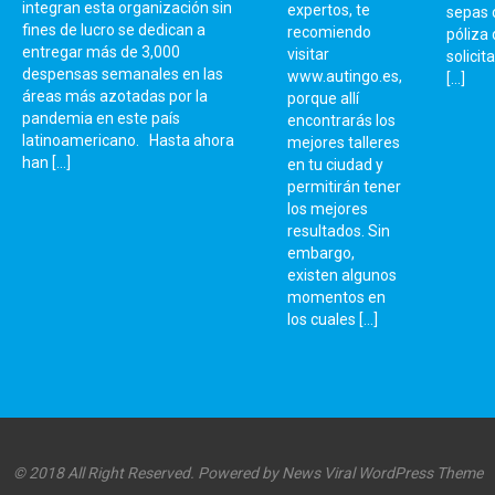
integran esta organización sin
expertos, te
sepas 
fines de lucro se dedican a
recomiendo
póliza
entregar más de 3,000
visitar
solicit
despensas semanales en las
www.autingo.es,
[…]
áreas más azotadas por la
porque allí
pandemia en este país
encontrarás los
latinoamericano. Hasta ahora
mejores talleres
han […]
en tu ciudad y
permitirán tener
los mejores
resultados. Sin
embargo,
existen algunos
momentos en
los cuales […]
© 2018 All Right Reserved. Powered by
News Viral WordPress Theme