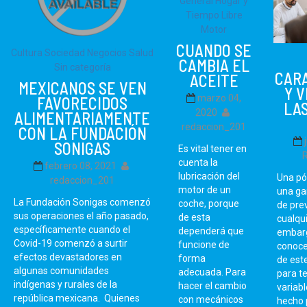
General
Hogar y
Tiempo Libre
Motor
CUANDO SE
Cultura Sociedad
Negocios
Salud
CAMBIA EL
Sin categoría
CAR
ACEITE
MEXICANOS SE VEN
Y 
marzo 04,
FAVORECIDOS
LAS
2020
ALIMENTARIAMENTE
redaccion_201
CON LA FUNDACIÓN
SONIGAS
Es vital tener en
cuenta la
febrero 08, 2021
lubricación del
Una pó
redaccion_201
motor de un
una ga
La Fundación Sonigas comenzó
coche, porque
de pre
sus operaciones el año pasado,
de esta
cualqui
específicamente cuando el
dependerá que
embarg
Covid-19 comenzó a surtir
funcione de
conoce
efectos devastadores en
forma
de este
algunas comunidades
adecuada. Para
para te
indígenas y rurales de la
hacer el cambio
variabl
república mexicana. Quienes
con mecánicos
hecho 